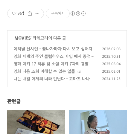
공감
구독하기
'
MOVIES
' 카테고리의 다른 글
이터널 선샤인 - 끝나자마자 다시 보고 싶어지는
2026.02.03
이유
(0)
영화 세계의 주인 클럽하우스 가입 배지 증정품
2025.10.31
이벤트
(0)
영화 미키 17 리뷰 및 소설 미키 7과의 결말 차
2025.03.04
이점
(1)
영화 다음 소희 이해할 수 없는 일들
2025.02.01
(1)
나는 내일 어제의 너와 만난다 - 고마츠 나나에
2024.11.25
게 반하다
(0)
관련글