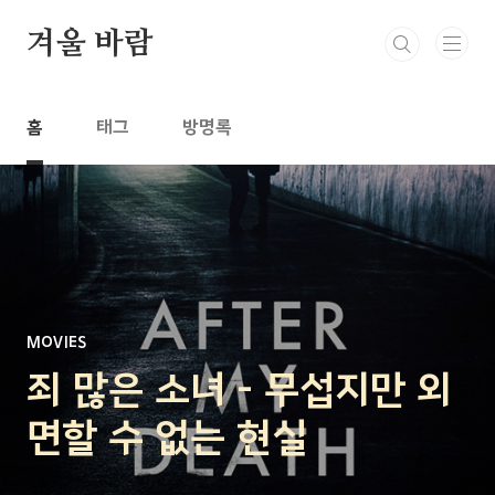
본문 바로가기
겨울 바람
홈
태그
방명록
MOVIES
죄 많은 소녀 - 무섭지만 외
면할 수 없는 현실