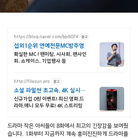
https://blog.naver.com/bjy6074
광고
섭외1순위 연예전문MC방주영
확실한 MC ! 팬미팅, 시사회, 팬사인
회, 쇼케이스, 기업행사 등
http://filesun.pro
광고
소설 파일썬 초고속, 4K 실시간
보기!
신규가입 0원 이벤트! 최신 영화,드
라마,애니 모두 무료! 4K 스트리밍
드라마 작은 아씨들이 8화에서 최고의 긴장감을 보여줬
습니다. 1화부터 지금까지 계속 흥미진진하게 드라마를