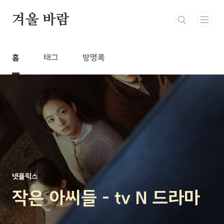
본문 바로가기
겨울 바람
홈
태그
방명록
넷플릭스
작은 아씨들 - tv N 드라마