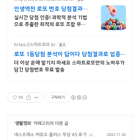
인생역전 로또 번호 당첨결과로
입증한 분석기술!
실시간 당첨 인증! 과학적 분석 기법
으로 추출한 최적의 로또 조합 무료
로 받기.
https://스마트로또.kr
광고
로또 1등당첨 분석이 답이다 당첨결과로 입증한
분석기술!
더 이상 운에 맡기지 마세요 스마트로또만의 노하우가
담긴 당첨번호 무료 발송
10
구독하기
'
생활정보
' 카테고리의 다른 글
네스프레소 버츄오 플러스 무상 AS 후기
2022.11.02
(0)