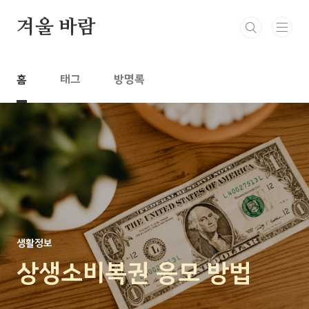
본문 바로가기
겨울 바람
홈
태그
방명록
생활정보
상생소비복권 응모 방법